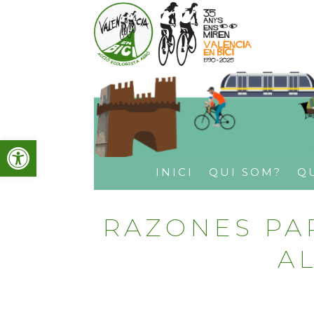
Obre la barra d'eines
INICI
QUI SOM?
Q
RAZONES PA
A