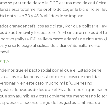
como se pretende desde la DGT es una medida casi única
anda está totalmente prohibido coger la bici si no se lle
bici entre un 30 y 45 % allí donde se impuso.
nados craneoencefálicos es ciclista ¿Por qué obligar a llev
ores de automóvil y los peatones? El cinturón no es del t
portivo (rallys y F-1) se lleva casco además de cinturón 
y sí se le exige al ciclista de a diario? Sencillamente
móvil.
STA:
ndemos que el pacto social por el que el Estado tiene
vas a los ciudadanos, está roto en el caso de medidas
 personas, y en este caso mucho más: “Quienes no
o gastos derivados de los que el Estado tendría que hace
 que son asumibles y otras obviamente menores no lo so
dispuestos a hacerse cargo de los gastos sanitarios de