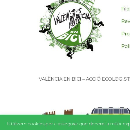
Filo
Revi
Pro
Polí
VALÈNCIA EN BICI – ACCIÓ ECOLOGIS
Utilitzem cookies per a assegurar que donem la millor expe