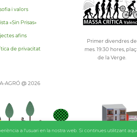
sofia i valors
sta «Sin Prisas»
jectes afins
Primer divendres de
tica de privacitat
mes. 19:30 hores, plaç
de la Verge.
TA-AGRÓ @ 2026
riència a l'usuari en la nostra web. Si continues utilitzant a