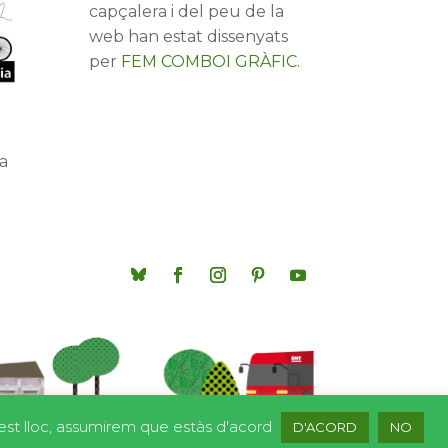
capçalera i del peu de la
web han estat dissenyats
per
FEM COMBOI GRÀFIC
.
a
quest lloc, assumirem que estàs d'acord
D'ACORD
NO