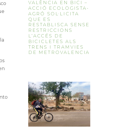
VALÈNCIA EN BICI –
sco
ACCIÓ ECOLOGISTA-
ue
AGRÓ SOL·LICITA
QUE ES
RESTABLISCA SENSE
RESTRICCIONS
L’ACCÉS DE
la
BICICLETES ALS
TRENS I TRAMVIES
DE METROVALENCIA
jos
 en
ento