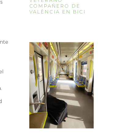
VETERANO
os
COMPAÑERO DE
VALÈNCIA EN BICI
ente
el
.
d